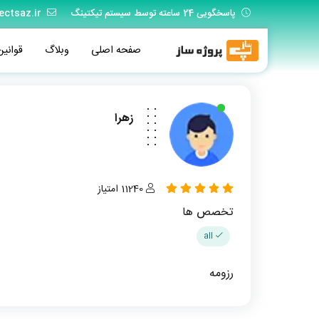
پاسخگویی 24 ساعته توسط سیستم تیکتینگ
ectsaz.ir
صفحه اصلی
وبلاگ
قوانین
زهرا
11240 امتیاز
تخصص ها
all
رزومه