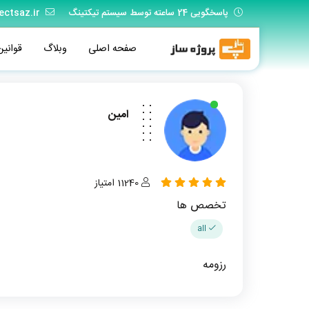
پاسخگویی 24 ساعته توسط سیستم تیکتینگ
ectsaz.ir
صفحه اصلی
وبلاگ
قوانین
امین
11240 امتیاز
تخصص ها
all
رزومه