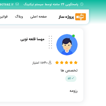
پاسخگویی 24 ساعته توسط سیستم تیکتینگ
ectsaz.ir
صفحه اصلی
وبلاگ
قوانین
مهسا قلعه نویی
11240 امتیاز
تخصص ها
all
رزومه