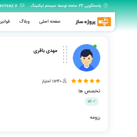
پاسخگویی 24 ساعته توسط سیستم تیکتینگ
ectsaz.ir
صفحه اصلی
وبلاگ
قوانین
مهدی باقری
11240 امتیاز
تخصص ها
all
رزومه