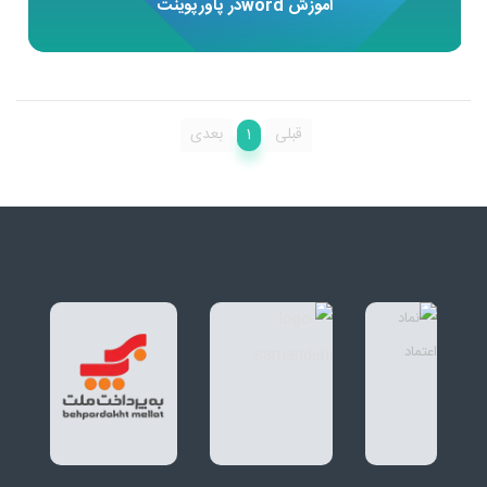
آموزش wordدر پاورپوینت
1