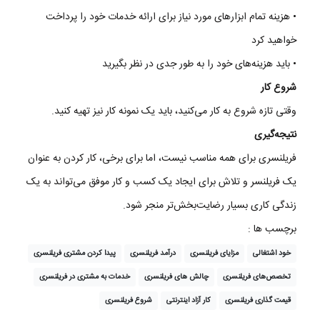
•
هزینه
تمام
ابزارهای
مورد
نیاز
برای
ارائه
خدمات
خود
را
پرداخت
خواهید
کرد
•
باید
هزینه‌های
خود
را
به
طور
جدی
در
نظر
بگیرید
شروع
کار
وقتی
تازه
شروع
به
کار
می‌
کنید
،
باید
یک
نمونه
کار
نیز
تهیه
کنید
.
نتیجه‌
گیری
فریلنسری
برای
همه
مناسب
نیست
،
اما
برای
برخی
،
کار
کردن
به
عنوان
یک
فریلنسر
و
تلاش
برای
ایجاد
یک
کسب
و
کار
موفق
می‌تواند
به
یک
زندگی
کاری
بسیار
رضایت‌بخش‌تر
منجر
شود
.
برچسب ها :
خود اشتغالی
مزایای فریلنسری
درآمد فریلنسری
پیدا کردن مشتری فریلنسری
تخصص‌های فریلنسری
چالش‌ های فریلنسری
خدمات به مشتری در فریلنسری
قیمت‌ گذاری فریلنسری
کار آزاد اینترنتی
شروع فریلنسری