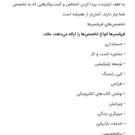
به
لطف
اینترنت
،
پیدا
کردن
اشخاص
و
کسب‌
وکارهایی
که
به
تخصص
شما
نیاز
دارند
،
آسان‌تر
از
همیشه
است
.
تخصص
‌های
فریلنسرها
فریلنسرها
انواع
تخصص‌ها
را
ارائه
می‌دهند
،
مانند
:
•
حسابداری
•
مشاوره
کسب
و
کار
•
توسعه
اپلیکیشن
•
کپی
رایتینگ
•
طراحی
•
نوشتن
کتاب‌
های
الکترونیکی
•
ویرایش
•
مربیگری
زندگی
•
خدمات
بازاریابی
•
برنامه‌نویسی