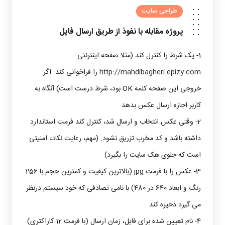
طراحی سایت
پروژه
مقابله با نفوذ از طریق ارسال فایل
1- یک شرط را کنترل کند (مثلا صفحه اینترنتی
http://mahdibagheri.epizy.com
را فراخوانی کند. اگر
خروجی این صفحه کلمه OK بود، شرط درست است) آنگاه به
کاربر اجازه ارسال عکس بدهد
2- وقتی عکس انتخاب و ارسال شد، کنترل کند فرمت استاندارد
داشته باشد و کد مخرب تزریق نشود. (مهم، رعایت نکات امنیتی
است که جلوی هک سایت را بگیرد)
3- عکس را با فرمت jpg (بالاترین کیفیت و کمترین حجم با 256
رنگ و ابعاد 640 در 480) با نامی تصادفی که خود سیستم درنظر
می گیرد ذخیره کند
4- نام تعیین شده برای فایل، زمان ارسال (با فرمت 12 کاراکتری)